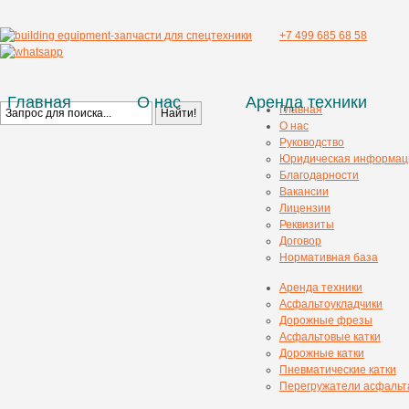
+7 499 685 68 58
Главная
О нас
Аренда техники
Главная
О нас
Руководство
Юридическая информац
Благодарности
Вакансии
Лицензии
Реквизиты
Договор
Нормативная база
Аренда техники
Асфальтоукладчики
Дорожные фрезы
Асфальтовые катки
Дорожные катки
Пневматические катки
Перегружатели асфальт