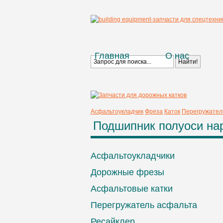
Главная
О нас
Асфальтоукладчик
Фреза
Каток
Перегружател
Подшипник полуоси на
Асфальтоукладчики
Дорожные фрезы
Асфальтовые катки
Перегружатель асфальта
Ресайклер