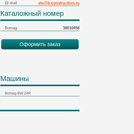
@-mail
etv@b-construction.ru
Каталожный номер
Bomag
38010458
Оформить заказ
Машины
Bomag BW 24R