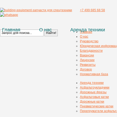
+7 499 685 68 58
Главная
О нас
Аренда техники
Главная
О нас
Руководство
Юридическая информац
Благодарности
Вакансии
Лицензии
Реквизиты
Договор
Нормативная база
Аренда техники
Асфальтоукладчики
Дорожные фрезы
Асфальтовые катки
Дорожные катки
Пневматические катки
Перегружатели асфальт