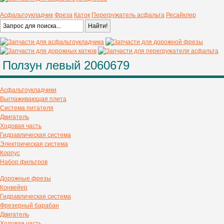
Асфальтоукладчик
Фреза
Каток
Перегружатель асфальта
Ресайклер
Ползун левый 2060679
Асфальтоукладчики
Выглаживающая плита
Система питателя
Двигатель
Ходовая часть
Гидравлическая система
Электрическая система
Корпус
Набор фильтров
Дорожные фрезы
Конвейер
Гидравлическая система
Фрезерный барабан
Двигатель
Ходовая часть