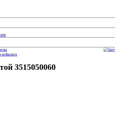
лер
той 3515050060