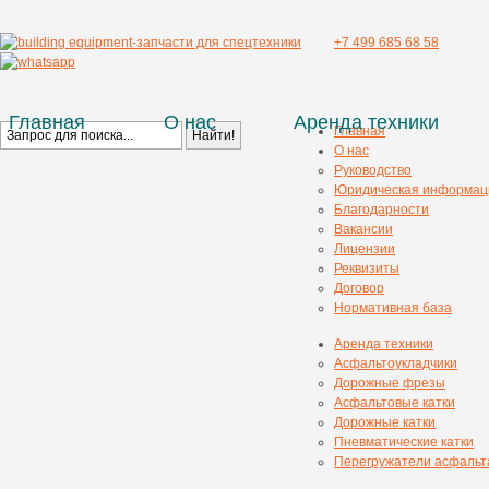
+7 499 685 68 58
Главная
О нас
Аренда техники
Главная
О нас
Руководство
Юридическая информац
Благодарности
Вакансии
Лицензии
Реквизиты
Договор
Нормативная база
Аренда техники
Асфальтоукладчики
Дорожные фрезы
Асфальтовые катки
Дорожные катки
Пневматические катки
Перегружатели асфальт