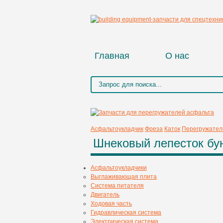
Главная
О нас
Асфальтоукладчик
Фреза
Каток
Перегружател
Шнековый лепесток бун
Асфальтоукладчики
Выглаживающая плита
Система питателя
Двигатель
Ходовая часть
Гидравлическая система
Электрическая система