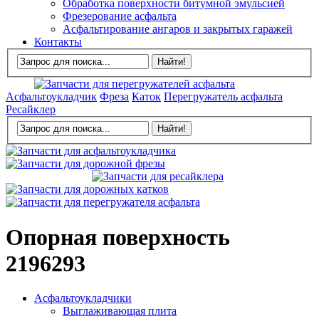
Обработка поверхности битумной эмульсией
Фрезерование асфальта
Асфальтирование ангаров и закрытых гаражей
Контакты
Асфальтоукладчик
Фреза
Каток
Перегружатель асфальта
Ресайклер
Опорная поверхность
2196293
Асфальтоукладчики
Выглаживающая плита