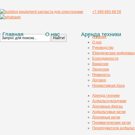
+7 499 685 68 58
Главная
О нас
Аренда техники
Главная
О нас
Руководство
Юридическая информац
Благодарности
Вакансии
Лицензии
Реквизиты
Договор
Нормативная база
Аренда техники
Асфальтоукладчики
Дорожные фрезы
Асфальтовые катки
Дорожные катки
Пневматические катки
Перегружатели асфальт