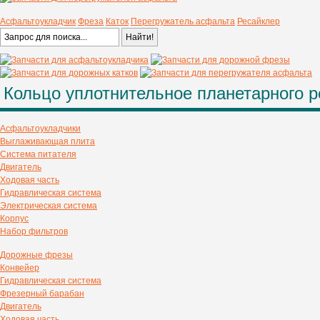
Асфальтоукладчик
Фреза
Каток
Перегружатель асфальта
Ресайклер
Кольцо уплотнительное планетарного р
Асфальтоукладчики
Выглаживающая плита
Система питателя
Двигатель
Ходовая часть
Гидравлическая система
Электрическая система
Корпус
Набор фильтров
Дорожные фрезы
Конвейер
Гидравлическая система
Фрезерный барабан
Двигатель
Ходовая часть