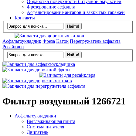
Обработка поверхности битумной эмульсией
Фрезерование асфальта
Асфальтирование ангаров и закрытых гаражей
Контакты
Асфальтоукладчик
Фреза
Каток
Перегружатель асфальта
Ресайклер
Фильтр воздушный 1266721
Асфальтоукладчики
Выглаживающая плита
Система питателя
Двигатель