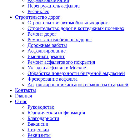
Асфальтовые катки
Перегружатель асфальта
Ресайклер
Строительство дорог
Строительство автомобильных дорог
Строительство дорог в коттеджных поселках
Ремонт дорог
Ремонт автомобильных дорог
Дорожные работы
Асфальтирование
Ямочный ремонт
Ремонт асфальтового покрытия
Укладка асфальта в Москве
Обработка поверхности битумной эмульсией
Фрезерование асфальта
Асфальтирование ангаров и закрытых гаражей
Контакты
Главная
О нас
Руководство
Юридическая информация
Благодарности
Вакансии
Лицензии
Реквизиты