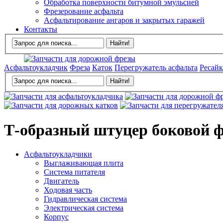
Обработка поверхности битумной эмульсией
Фрезерование асфальта
Асфальтирование ангаров и закрытых гаражей
Контакты
Асфальтоукладчик
Фреза
Каток
Перегружатель асфальта
Ресайк
Т-образный штуцер боковой ф
Асфальтоукладчики
Выглаживающая плита
Система питателя
Двигатель
Ходовая часть
Гидравлическая система
Электрическая система
Корпус