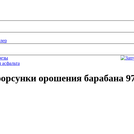
лер
орсунки орошения барабана 9