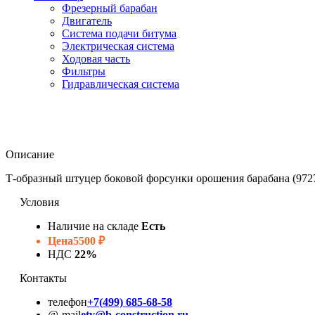
Фрезерный барабан
Двигатель
Система подачи битума
Электрическая система
Ходовая часть
Фильтры
Гидравлическая система
Описание
Т-образный штуцер боковой форсунки орошения барабана (9727
Условия
Наличие на складе
Есть
Цена
5500 ₽
НДС
22%
Контакты
телефон
+7(499) 685-68-58
@-mail
etv@b-construction.ru