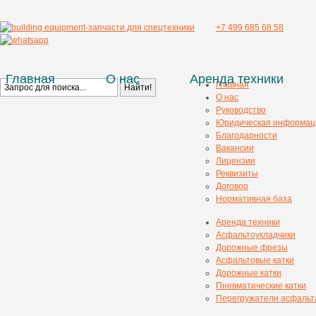
+7 499 685 68 58
Главная
О нас
Аренда техники
Главная
О нас
Руководство
Юридическая информац
Благодарности
Вакансии
Лицензии
Реквизиты
Договор
Нормативная база
Аренда техники
Асфальтоукладчики
Дорожные фрезы
Асфальтовые катки
Дорожные катки
Пневматические катки
Перегружатели асфальт