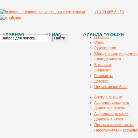
+7 499 685 68 58
Главная
О нас
Аренда техники
Главная
О нас
Руководство
Юридическая информац
Благодарности
Вакансии
Лицензии
Реквизиты
Договор
Нормативная база
Аренда техники
Асфальтоукладчики
Дорожные фрезы
Асфальтовые катки
Дорожные катки
Пневматические катки
Перегружатели асфальт