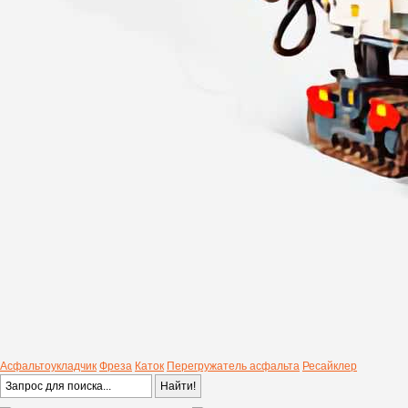
Асфальтоукладчик
Фреза
Каток
Перегружатель асфальта
Ресайклер