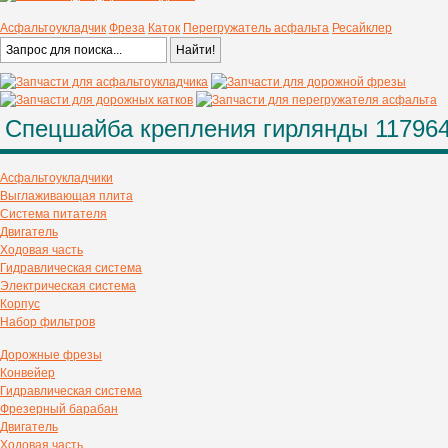
Асфальтоукладчик
Фреза
Каток
Перегружатель асфальта
Ресайклер
Спецшайба крепления гирлянды 11796
Асфальтоукладчики
Выглаживающая плита
Система питателя
Двигатель
Ходовая часть
Гидравлическая система
Электрическая система
Корпус
Набор фильтров
Дорожные фрезы
Конвейер
Гидравлическая система
Фрезерный барабан
Двигатель
Ходовая часть