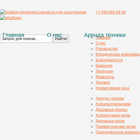
+7 499 685 68 58
Главная
О нас
Аренда техники
Главная
О нас
Руководство
Юридическая информац
Благодарности
Вакансии
Лицензии
Реквизиты
Договор
Нормативная база
Аренда техники
Асфальтоукладчики
Дорожные фрезы
Асфальтовые катки
Дорожные катки
Пневматические катки
Перегружатели асфальт