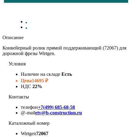
Описание
Конвейерный ролик прямой поддерживающий (72067) для
дорожной фрезы Wirtgen.
Условия
Наличие на складе
Есть
Цена
14695 ₽
НДС
22%
Контакты
телефон
+7(499) 685-68-58
@-mail
etv@b-construction.ru
Каталожный номер
Wirtgen
72067