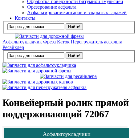
Обработка поверхности битумной эмульсией
Фрезерование асфальта
Асфальтирование ангаров и закрытых гаражей
Контакты
Асфальтоукладчик
Фреза
Каток
Перегружатель асфальта
Ресайклер
Конвейерный ролик прямой
поддерживающий 72067
Асфальтоукладчики