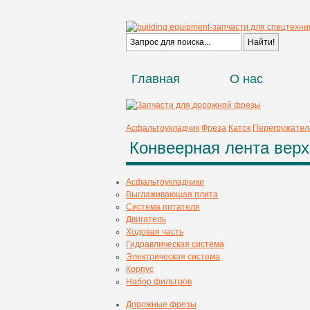
Главная
О нас
Асфальтоукладчик
Фреза
Каток
Перегружател
Конвеерная лента верх
Асфальтоукладчики
Выглаживающая плита
Система питателя
Двигатель
Ходовая часть
Гидравлическая система
Электрическая система
Корпус
Набор фильтров
Дорожные фрезы