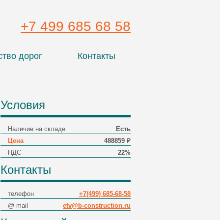
+7 499 685 68 58
ство дорог
Контакты
Условия
Наличие на складе
Есть
Цена
488859 ₽
НДС
22%
Контакты
телефон
+7(499) 685-68-58
@-mail
etv@b-construction.ru