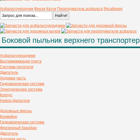
Асфальтоукладчик
Фреза
Каток
Перегружатель асфальта
Ресайклер
Боковой пыльник верхнего транспортер
Асфальтоукладчики
Выглаживающая плита
Система питателя
Двигатель
Ходовая часть
Гидравлическая система
Электрическая система
Корпус
Набор фильтров
Дорожные фрезы
Конвейер
Гидравлическая система
Фрезерный барабан
Двигатель
Ходовая часть