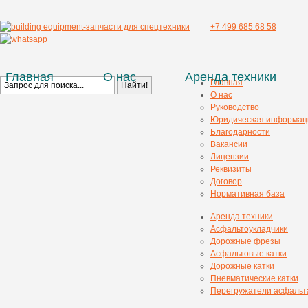
+7 499 685 68 58
Главная
О нас
Аренда техники
Главная
О нас
Руководство
Юридическая информац
Благодарности
Вакансии
Лицензии
Реквизиты
Договор
Нормативная база
Аренда техники
Асфальтоукладчики
Дорожные фрезы
Асфальтовые катки
Дорожные катки
Пневматические катки
Перегружатели асфальт