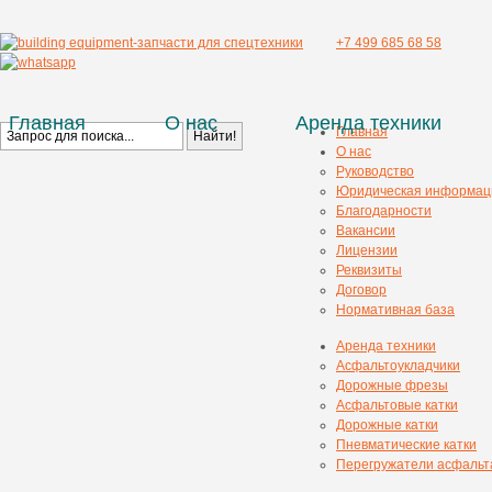
+7 499 685 68 58
Главная
О нас
Аренда техники
Главная
О нас
Руководство
Юридическая информац
Благодарности
Вакансии
Лицензии
Реквизиты
Договор
Нормативная база
Аренда техники
Асфальтоукладчики
Дорожные фрезы
Асфальтовые катки
Дорожные катки
Пневматические катки
Перегружатели асфальт