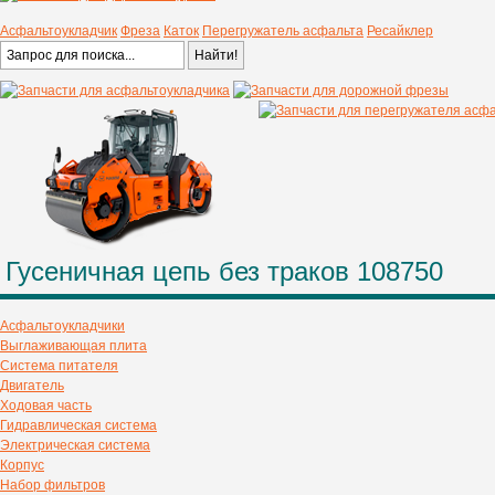
Асфальтоукладчик
Фреза
Каток
Перегружатель асфальта
Ресайклер
Гусеничная цепь без траков 108750
Асфальтоукладчики
Выглаживающая плита
Система питателя
Двигатель
Ходовая часть
Гидравлическая система
Электрическая система
Корпус
Набор фильтров