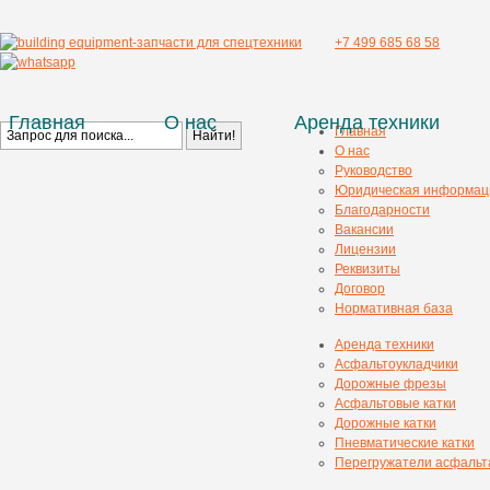
+7 499 685 68 58
Главная
О нас
Аренда техники
Главная
О нас
Руководство
Юридическая информац
Благодарности
Вакансии
Лицензии
Реквизиты
Договор
Нормативная база
Аренда техники
Асфальтоукладчики
Дорожные фрезы
Асфальтовые катки
Дорожные катки
Пневматические катки
Перегружатели асфальт