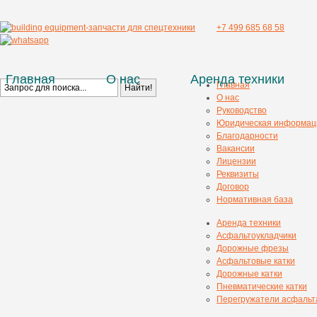
+7 499 685 68 58
Главная
О нас
Аренда техники
Главная
О нас
Руководство
Юридическая информац
Благодарности
Вакансии
Лицензии
Реквизиты
Договор
Нормативная база
Аренда техники
Асфальтоукладчики
Дорожные фрезы
Асфальтовые катки
Дорожные катки
Пневматические катки
Перегружатели асфальт