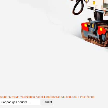
Асфальтоукладчик
Фреза
Каток
Перегружатель асфальта
Ресайклер