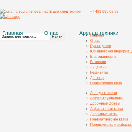
+7 499 685 68 58
Главная
О нас
Аренда техники
Главная
О нас
Руководство
Юридическая информац
Благодарности
Вакансии
Лицензии
Реквизиты
Договор
Нормативная база
Аренда техники
Асфальтоукладчики
Дорожные фрезы
Асфальтовые катки
Дорожные катки
Пневматические катки
Перегружатели асфальт