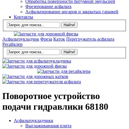
Обработка поверхности битумной эмульсией
Фрезерование асфальта
Асфальтирование ангаров и закрытых гаражей
Контакты
Асфальтоукладчик
Фреза
Каток
Перегружатель асфальта
Ресайклер
Поворотное устройство
подачи гидравлики 68180
Асфальтоукладчики
Выглаживающая плита