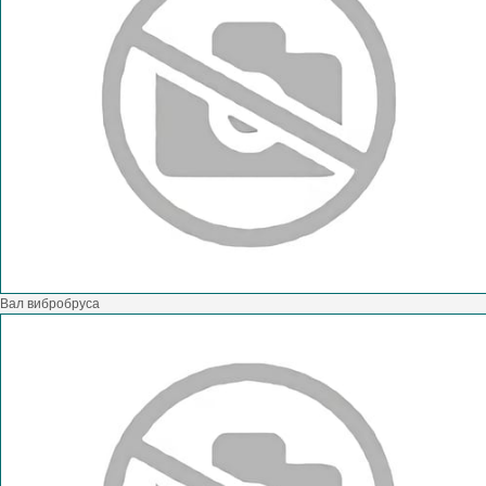
Вал вибробруса