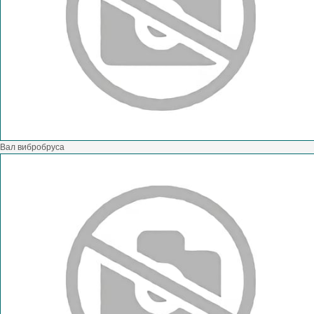
Вал вибробруса