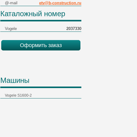
@-mail
etv@b-construction.ru
Каталожный номер
Vogele
2037330
Оформить заказ
Машины
Vogele S1600-2