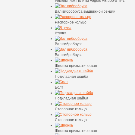
Ремкомплект плиты Vogele AB 500-5 TP1
Вал вибробруса выдвижной секции
Распорное кольцо
Втулка
Вал вибробруса
Вал вибробруса
Шпонка призматическая
Подкладная шайба
Болт
Подкладная шайба
Стопорное кольцо
Стопорное кольцо
Шпонка призматическая