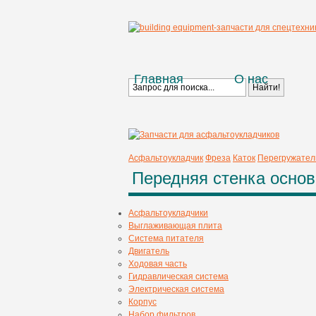
Главная
О нас
Асфальтоукладчик
Фреза
Каток
Перегружател
Передняя стенка основ
Асфальтоукладчики
Выглаживающая плита
Система питателя
Двигатель
Ходовая часть
Гидравлическая система
Электрическая система
Корпус
Набор фильтров