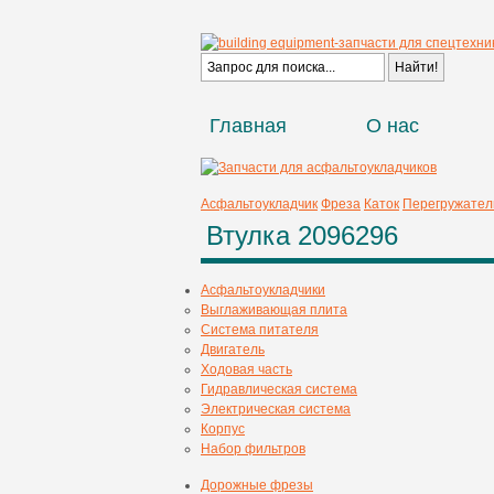
Главная
О нас
Асфальтоукладчик
Фреза
Каток
Перегружател
Втулка 2096296
Асфальтоукладчики
Выглаживающая плита
Система питателя
Двигатель
Ходовая часть
Гидравлическая система
Электрическая система
Корпус
Набор фильтров
Дорожные фрезы