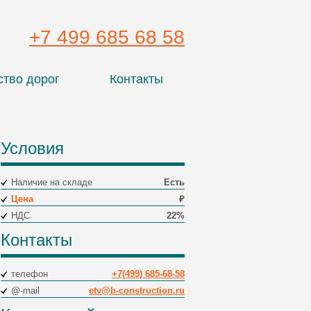
+7 499 685 68 58
ство дорог
Контакты
Условия
Наличие на складе
Есть
Цена
₽
НДС
22%
Контакты
телефон
+7(499) 685-68-58
@-mail
etv@b-construction.ru