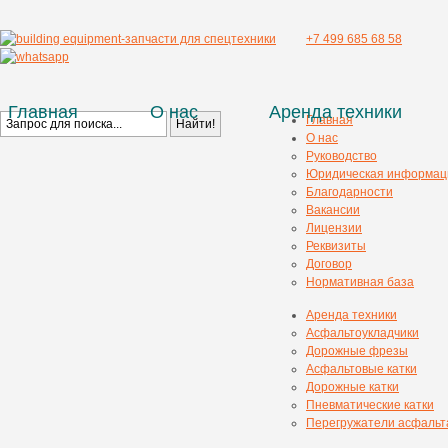
+7 499 685 68 58
Главная
О нас
Аренда техники
Главная
О нас
Руководство
Юридическая информац
Благодарности
Вакансии
Лицензии
Реквизиты
Договор
Нормативная база
Аренда техники
Асфальтоукладчики
Дорожные фрезы
Асфальтовые катки
Дорожные катки
Пневматические катки
Перегружатели асфальт