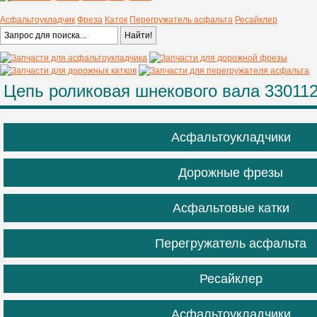
Асфальтоукладчик
Фреза
Каток
Перегружатель асфальта
Ресайклер
Цепь роликовая шнекового вала 33011
Асфальтоукладчики
Дорожные фрезы
Асфальтовые катки
Перегружатель асфальта
Ресайклер
Асфальтоукладчики