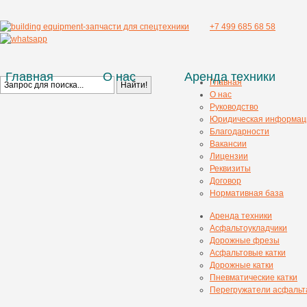
+7 499 685 68 58
Главная
О нас
Аренда техники
Главная
О нас
Руководство
Юридическая информац
Благодарности
Вакансии
Лицензии
Реквизиты
Договор
Нормативная база
Аренда техники
Асфальтоукладчики
Дорожные фрезы
Асфальтовые катки
Дорожные катки
Пневматические катки
Перегружатели асфальт