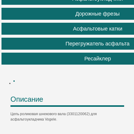
Дорожные фрезы
Асфальтовые катки
Перегружатель асфальта
Ресайклер
Описание
Цепь роликовая шнекового вала (3301120062) для
асфальтоукладчика Vogele.