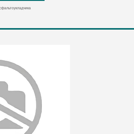
асфальтоукладчика