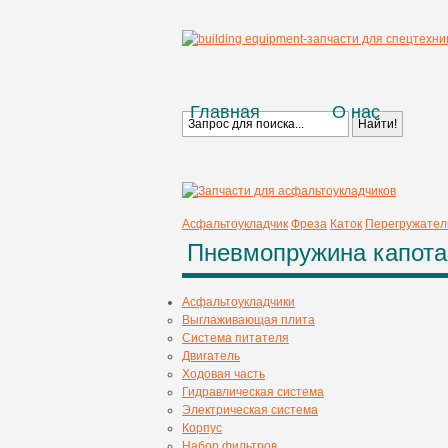
Главная
О нас
Асфальтоукладчик
Фреза
Каток
Перегружател
Пневмопружина капота
Асфальтоукладчики
Выглаживающая плита
Система питателя
Двигатель
Ходовая часть
Гидравлическая система
Электрическая система
Корпус
Набор фильтров