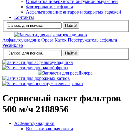
Обработка поверхности битумной эмульсией
Фрезерование асфальта
Асфальтирование ангаров и закрытых гаражей
Контакты
Асфальтоукладчик
Фреза
Каток
Перегружатель асфальта
Ресайклер
Сервисный пакет фильтров
500 м/ч 2188956
Асфальтоукладчики
Выглаживающая плита