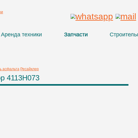
Аренда техники
Запчасти
Строитель
ь асфальта
Ресайклер
ор 4113H073