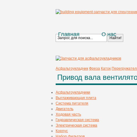
Главная
О нас
Асфальтоукладчик
Фреза
Каток
Перегружател
Привод вала вентилят
Асфальтоукладчики
Выглаживающая плита
Система питателя
Двигатель
Ходовая часть
Гидравлическая система
Электрическая система
Корпус
Набор фильтров