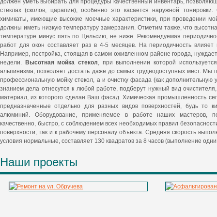
должен уметь выбирать для процедуры качественный инвентарь, позволяю
стеклах (сколов, царапин), особенно это касается наружной тонировки
химикаты, имеющие высокие моечные характеристики, при проведении мо
должны иметь низкую температуру замерзания. Отметим также, что высотна
температуре минус пять по Цельсию, не ниже. Рекомендуемая периодичн
работ для окон составляет раз в 4-5 месяцев. На периодичность влияет
Например, постройка, стоящая в самом оживленном районе города, нуждает
недели.
Высотная мойка стекол
, при выполнении которой используетс
альпинизма, позволяет достать даже до самых труднодоступных мест. Мы п
профессиональную мойку стекол, а и очистку фасада (как дополнительную 
знанием дела отнесутся к любой работе, подберут нужный вид очистителя
материал, из которого сделан Ваш фасад. Химическая промышленность сег
предназначенные отдельно для разных видов поверхностей, будь то кир
алюминий. Оборудование, применяемое в работе наших мастеров, п
качественно, быстро, с соблюдением всех необходимых правил безопасност
поверхности, так и к рабочему персоналу объекта. Средняя скорость выпо
условия нормальные, составляет 130 квадратов за 8 часов (выполнение одни
Наши проекты