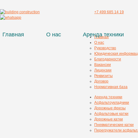
+7 499 685 14 19
Главная
О нас
Аренда техники
Главная
О нас
Руководство
Юридическая информац
Благодарности
Вакансии
Лицензии
Реквизиты
Договор
Нормативная база
Аренда техники
Асфальтоукладчики
Дорожные фрезы
Асфальтовые катки
Дорожные катки
Пневматические катки
Перегружатели асфальт