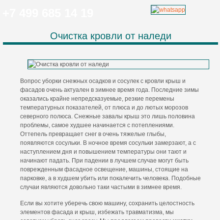
+7 499 685 14 19
Очистка кровли от наледи
Вопрос уборки снежных осадков и сосулек с кровли крыш и
фасадов очень актуален в зимнее время года. Последние зимы
оказались крайне непредсказуемые, резкие перемены
температурных показателей, от плюса и до лютых морозов
северного полюса. Снежные завалы крыш это лишь половина
проблемы, самое худшее начинается с потеплениями.
Оттепель превращает снег в очень тяжелые глыбы,
появляются сосульки. В ночное время сосульки замерзают, а с
наступлением дня и повышением температуры они тают и
начинают падать. При падении в лучшем случае могут быть
поврежденным фасадное освещение, машины, стоящие на
парковке, а в худшем убить или покалечить человека. Подобные
случаи являются довольно таки частыми в зимнее время.
Если вы хотите уберечь свою машину, сохранить целостность
элементов фасада и крыш, избежать травматизма, мы