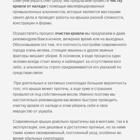
советуем убрать снег сразу. Мы предлагаем провести
чистку
кровли от наледи
с помощью квалифицированных
промышленных альпинистов, которые являются мастерами
своего дела и проводят работы на крышах разной сложности,
конструкции и формы.
Осуществлять процесс
очистки кровли
мы предлагаем и даже
рекомендуем Вам в ночное, вечернее время или на выходных.
Обосновываем это тем, что плотность постройки современного
города очень велика, стоящие машины и другие важные
факторы мешают уборке. В основном, в ходе процесса один
человек всегда стоит внизу и наблюдает за отсутствием кого
либо, а альпинисты строго придерживаются его указаний по
средствам связи.
При длительных и затяжных снегопадах большая вероятность
того, что крыша может протечь, а еще хуже и страшнее
провалится под собственным весом. Именно поэтому мы
настоятельно рекомендуем как можно быстрее проводить
очистку кровли от наледи и этим уберечь себя и свое
имущество от ущерба.
Современные крыши довольно практичны как в монтаже, так и в
эксплуатации, они дешевые и достаточно прочные, но за ними
также нужен своевременный, постоянный уход, особенно во
время обильных снегопадов.