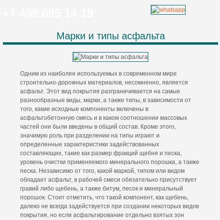
+7 499 685 14 19
Марки и типы асфальта
Одним из наиболее используемых в современном мире
строительно-дорожных материалов, несомненно, является
асфальт. Этот вид покрытия разграничивается на самые
разнообразные виды, марки, а также типы, в зависимости от
того, какие исходные компоненты включены в
асфальтобетонную смесь и в каком соотношении массовых
частей они были введены в общий состав. Кроме этого,
значимую роль при разделении на типы играют и
определенные характеристики задействованных
составляющих, такие как размер фракций щебня и песка,
уровень очистки применяемого минерального порошка, а также
песка. Независимо от того, какой маркой, типом или видом
обладает асфальт, в рабочей смеси обязательно присутствует
гравий либо щебень, а также битум, песок и минеральный
порошок. Стоит отметить, что такой компонент, как щебень,
далеко не всегда задействуется при создании некоторых видов
покрытия, но если асфальтирование отдельно взятых зон