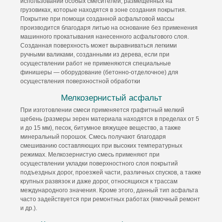
использовании особых смесителей, размещенных на
грузовиках, которые находятся в зоне создания покрытия.
Покрытие при помощи созданной асфальтовой массы
производится благодаря литью на основание без применения
машинного прокатывания нанесенного асфальтового слоя.
Созданная поверхность может выравниваться легкими
ручными валиками, созданными из дерева, если при
осуществлении работ не применяются специальные
финишеры — оборудование (бетонно-отделочное) для
осуществления поверхностной обработки
Мелкозернистый асфальт
При изготовлении смеси применяется графитный мелкий
щебень (размеры зерен материала находятся в пределах от 5
и до 15 мм), песок, битумное вяжущее вещество, а также
минеральный порошок. Смесь получают благодаря
смешиванию составляющих при высоких температурных
режимах. Мелкозернистую смесь применяют при
осуществлении укладки поверхностного слоя покрытий
подъездных дорог, проезжей части, различных спусков, а также
крупных развязок и даже дорог, относящихся к трассам
международного значения. Кроме этого, данный тип асфальта
часто задействуется при ремонтных работах (ямочный ремонт
и др.).