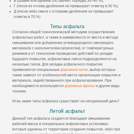
В (гравий или щебень составляет порядка 30–40 %);
Г (песок из отсева дробления не превышает отметку в 30 %);
Д (песок либо смеси с отсевами дробления не превышают
отметку в 70 %).
Типы асфальта
Согласно общей технологической методике осуществления
асфальтных работ, а также в завивисмости от места и метода
смешивания или добавления углеводородного связующего
материала с наполнителем (агрегатом), от температурных
режимов и от технологии проведения действий по укладке
будущего покрытия, асфальтовые смеси подразделяются на
несколько типов. Для укладки асфальтного покрытия
применяются специальные
дорожные катки
, выбор которых
также зависит от особенностей места организации покрытия и
материала, задействованного при асфальтировании. При
необходимости используются
дорожные фрезы
и другие виды
техники.
Итак, какие типы асфальта существуют на сегодняшний день?
Литой асфальт
Данный тип асфальта создается благодаря смешиванию
рабочей массы в специальных асфальтовых установках,
которые удалены от территории создания покрытия, либо при