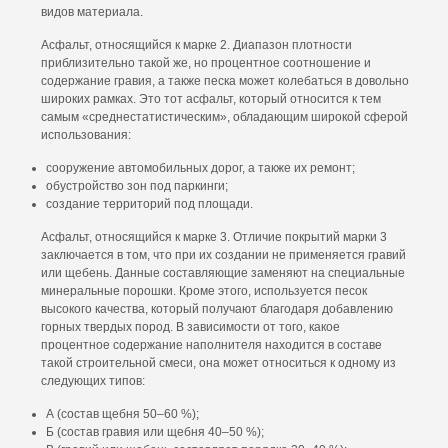
видов материала.
Асфальт, относящийся к марке 2. Диапазон плотности
приблизительно такой же, но процентное соотношение и
содержание гравия, а также песка может колебаться в довольно
широких рамках. Это тот асфальт, который относится к тем
самым «среднестатистическим», обладающим широкой сферой
использования:
сооружение автомобильных дорог, а также их ремонт;
обустройство зон под паркинги;
создание территорий под площади.
Асфальт, относящийся к марке 3. Отличие покрытий марки 3
заключается в том, что при их создании не применяется гравий
или щебень. Данные составляющие заменяют на специальные
минеральные порошки. Кроме этого, используется песок
высокого качества, который получают благодаря добавлению
горных твердых пород. В зависимости от того, какое
процентное содержание наполнителя находится в составе
такой строительной смеси, она может относиться к одному из
следующих типов:
А (состав щебня 50–60 %);
Б (состав гравия или щебня 40–50 %);