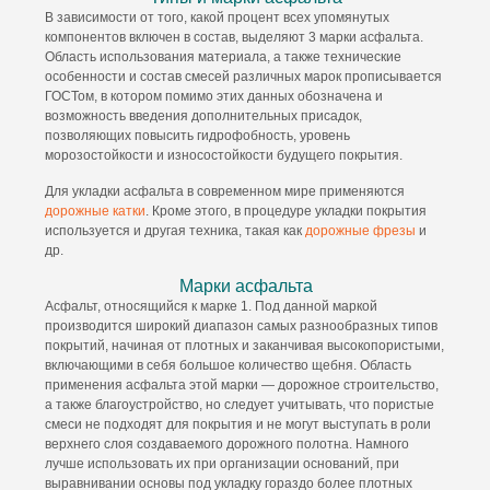
В зависимости от того, какой процент всех упомянутых
компонентов включен в состав, выделяют 3 марки асфальта.
Область использования материала, а также технические
особенности и состав смесей различных марок прописывается
ГОСТом, в котором помимо этих данных обозначена и
возможность введения дополнительных присадок,
позволяющих повысить гидрофобность, уровень
морозостойкости и износостойкости будущего покрытия.
Для укладки асфальта в современном мире применяются
дорожные катки
. Кроме этого, в процедуре укладки покрытия
используется и другая техника, такая как
дорожные фрезы
и
др.
Марки асфальта
Асфальт, относящийся к марке 1. Под данной маркой
производится широкий диапазон самых разнообразных типов
покрытий, начиная от плотных и заканчивая высокопористыми,
включающими в себя большое количество щебня. Область
применения асфальта этой марки — дорожное строительство,
а также благоустройство, но следует учитывать, что пористые
смеси не подходят для покрытия и не могут выступать в роли
верхнего слоя создаваемого дорожного полотна. Намного
лучше использовать их при организации оснований, при
выравнивании основы под укладку гораздо более плотных