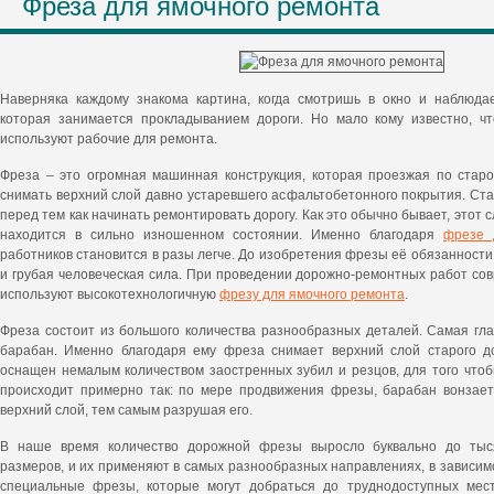
Фреза для ямочного ремонта
Наверняка каждому знакома картина, когда смотришь в окно и наблюда
которая занимается прокладыванием дороги. Но мало кому известно, ч
используют рабочие для ремонта.
Фреза – это огромная машинная конструкция, которая проезжая по стар
снимать верхний слой давно устаревшего асфальтобетонного покрытия. Ста
перед тем как начинать ремонтировать дорогу. Как это обычно бывает, этот с
находится в сильно изношенном состоянии. Именно благодаря
фрезе 
работников становится в разы легче. До изобретения фрезы её обязанности
и грубая человеческая сила. При проведении дорожно-ремонтных работ с
используют высокотехнологичную
фрезу для ямочного ремонта
.
Фреза состоит из большого количества разнообразных деталей. Самая гл
барабан. Именно благодаря ему фреза снимает верхний слой старого д
оснащен немалым количеством заостренных зубил и резцов, для того чтоб
происходит примерно так: по мере продвижения фрезы, барабан вонзает
верхний слой, тем самым разрушая его.
В наше время количество дорожной фрезы выросло буквально до тыс
размеров, и их применяют в самых разнообразных направлениях, в зависим
специальные фрезы, которые могут добраться до труднодоступных мес