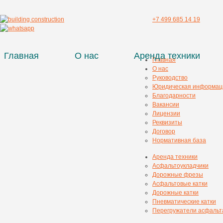
+7 499 685 14 19
Главная
О нас
Аренда техники
Главная
О нас
Руководство
Юридическая информац
Благодарности
Вакансии
Лицензии
Реквизиты
Договор
Нормативная база
Аренда техники
Асфальтоукладчики
Дорожные фрезы
Асфальтовые катки
Дорожные катки
Пневматические катки
Перегружатели асфальт