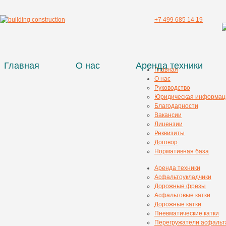
+7 499 685 14 19
Главная
О нас
Аренда техники
Главная
О нас
Руководство
Юридическая информац
Благодарности
Вакансии
Лицензии
Реквизиты
Договор
Нормативная база
Аренда техники
Асфальтоукладчики
Дорожные фрезы
Асфальтовые катки
Дорожные катки
Пневматические катки
Перегружатели асфальт