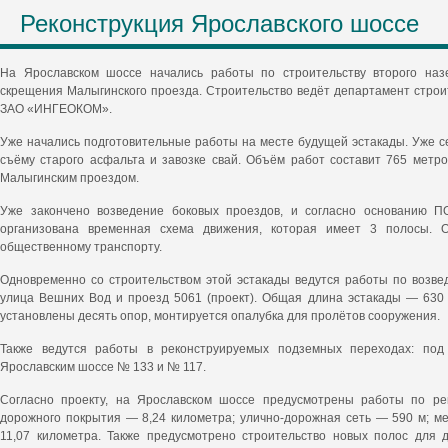
Реконструкция Ярославского шоссе
На Ярославском шоссе начались работы по строительству второго наз
скрещения Малыгинского проезда. Строительство ведёт департамент строи
ЗАО «ИНГЕОКОМ».
Уже начались подготовительные работы на месте будущей эстакады. Уже с
съёму старого асфальта и завозке свай. Объём работ составит 765 метро
Малыгинским проездом.
Уже закончено возведение боковых проездов, и согласно основанию П
организована временная схема движения, которая имеет 3 полосы. 
общественному транспорту.
Одновременно со строительством этой эстакады ведутся работы по возв
улица Вешних Вод и проезд 5061 (проект). Общая длина эстакады — 630
установлены десять опор, монтируется опалубка для пролётов сооружения.
Также ведутся работы в реконструируемых подземных переходах: под
Ярославским шоссе № 133 и № 117.
Согласно проекту, на Ярославском шоссе предусмотрены работы по рек
дорожного покрытия — 8,24 километра; улично-дорожная сеть — 590 м; 
11,07 километра. Также предусмотрено строительство новых полос для 