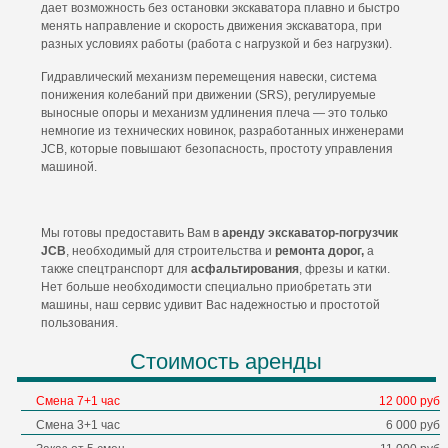
дает возможность без остановки экскаватора плавно и быстро
менять направление и скорость движения экскаватора, при
разных условиях работы (работа с нагрузкой и без нагрузки).
Гидравлический механизм перемещения навески, система
понижения колебаний при движении (SRS), регулируемые
выносные опоры и механизм удлинения плеча — это только
немногие из технических новинок, разработанных инженерами
JCB, которые повышают безопасность, простоту управления
машиной.
Мы готовы предоставить Вам в
аренду э
кскаватор-погрузчик
JCB
, необходимый для строительства и
ремонта дорог,
а
также спецтранспорт для
асфальтирования
, фрезы и катки.
Нет больше необходимости специально приобретать эти
машины, наш сервис удивит Вас надежностью и простотой
пользования.
Стоимость аренды
Смена 7+1 час
12 000 руб
Смена 3+1 час
6 000 руб