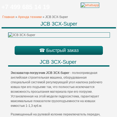
+7 499 685 14 19
Главная
»
Аренда техники
»
JCB 3CX-Super
JCB 3CX-Super
☎ Быстрый заказ
JCB 3CX-Super
Экскаватор-погрузчик
JCB
3
CX
-
Super
- полноприводная
английская строительная машина, оборудованная
специальной системой регулирующей угол наклона рабочего
ковша при его подъеме так, что полностью исключается
возможность просыпания материала при его погрузке.
Установленная на этой модели гидросистема, гарантирует
максимальные показатели грузоподъемности на ковшах
емкостью 1-1,3 куб.м.
Размещенный на рулевой колонке переключатель передач,