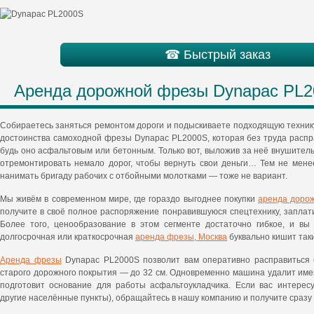
☎ Быстрый заказ
Аренда дорожной фрезы Dynapac PL
Собираетесь заняться ремонтом дороги и подыскиваете подходящую техник
достоинства самоходной фрезы Dynapac PL2000S, которая без труда распр
будь оно асфальтовым или бетонным. Только вот, выложив за неё внушител
отремонтировать немало дорог, чтобы вернуть свои деньги… Тем не мен
нанимать бригаду рабочих с отбойными молотками — тоже не вариант.
Мы живём в современном мире, где гораздо выгоднее покупки
аренда доро
получите в своё полное распоряжение понравившуюся спецтехнику, заплат
Более того, ценообразование в этом сегменте достаточно гибкое, и вы
долгосрочная или краткосрочная
аренда фрезы, Москва
буквально кишит так
Аренда фрезы
Dynapac PL2000S позволит вам оперативно расправиться 
старого дорожного покрытия — до 32 см. Одновременно машина удалит им
подготовит основание для работы асфальтоукладчика. Если вас интерес
другие населённые пункты), обращайтесь в нашу компанию и получите сразу