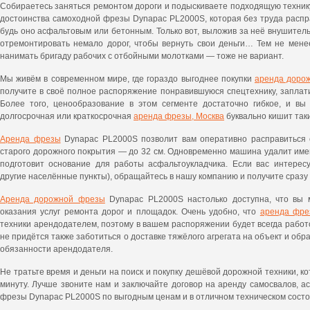
Собираетесь заняться ремонтом дороги и подыскиваете подходящую техник
достоинства самоходной фрезы Dynapac PL2000S, которая без труда распр
будь оно асфальтовым или бетонным. Только вот, выложив за неё внушител
отремонтировать немало дорог, чтобы вернуть свои деньги… Тем не мен
нанимать бригаду рабочих с отбойными молотками — тоже не вариант.
Мы живём в современном мире, где гораздо выгоднее покупки
аренда доро
получите в своё полное распоряжение понравившуюся спецтехнику, заплат
Более того, ценообразование в этом сегменте достаточно гибкое, и вы
долгосрочная или краткосрочная
аренда фрезы, Москва
буквально кишит так
Аренда фрезы
Dynapac PL2000S позволит вам оперативно расправиться 
старого дорожного покрытия — до 32 см. Одновременно машина удалит им
подготовит основание для работы асфальтоукладчика. Если вас интерес
другие населённые пункты), обращайтесь в нашу компанию и получите сразу
Аренда дорожной фрезы
Dynapac PL2000S настолько доступна, что вы 
оказания услуг ремонта дорог и площадок. Очень удобно, что
аренда фре
техники арендодателем, поэтому в вашем распоряжении будет всегда рабо
не придётся также заботиться о доставке тяжёлого агрегата на объект и обра
обязанности арендодателя.
Не тратьте время и деньги на поиск и покупку дешёвой дорожной техники, к
минуту. Лучше звоните нам и заключайте договор на аренду самосвалов, а
фрезы Dynapac PL2000S по выгодным ценам и в отличном техническом состо