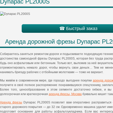
Dynapac PL2000S
☎ Быстрый заказ
Аренда дорожной фрезы Dynapac PL
Собираетесь заняться ремонтом дороги и подыскиваете подходящую техник
достоинства самоходной фрезы Dynapac PL2000S, которая без труда распр
будь оно асфальтовым или бетонным. Только вот, выложив за неё внушител
отремонтировать немало дорог, чтобы вернуть свои деньги… Тем не мен
нанимать бригаду рабочих с отбойными молотками — тоже не вариант.
Мы живём в современном мире, где гораздо выгоднее покупки
аренда доро
получите в своё полное распоряжение понравившуюся спецтехнику, заплат
Более того, ценообразование в этом сегменте достаточно гибкое, и вы
долгосрочная или краткосрочная
аренда фрезы, Москва
буквально кишит так
Аренда фрезы
Dynapac PL2000S позволит вам оперативно расправиться 
старого дорожного покрытия — до 32 см. Одновременно машина удалит им
подготовит основание для работы асфальтоукладчика. Если вас интерес