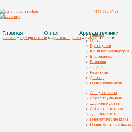
+7 499 685 14 19
Главная
О нас
Аренда техники
Главная
Главная
Главная
»
»
Аренда техники
Аренда техники
»
»
Дорожные фрезы
Дорожные фрезы
»
»
Dynapac PL2000S
Dynapac PL2000S
О нас
Руководство
Юридическая информац
Благодарности
Вакансии
Лицензии
Реквизиты
Договор
Нормативная база
Аренда техники
Асфальтоукладчики
Дорожные фрезы
Асфальтовые катки
Дорожные катки
Пневматические катки
Перегружатели асфальт